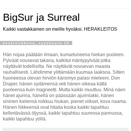
BigSur ja Surreal
Kaikki vastakkainen on meille hyväksi. HERAKLEITOS
keskiviikkona, syyskuuta 10
Hän nojaa päätään ilmaan, kumartuneena hiekan puoleen.
Pylväät nousevat takana, kalkitut mäntypylväät jotka
näyttävät todellisilta. Ne näyttävät nousevan maasta
rauhallisesti. Lähdimme ylittämään kuumaa laaksoa. Sitten
huoneessa olevan hirviön kärsimys palasi mieleeni. Don
Draper, hänen sydämensä veti hänen oikeaa kättä
puoleensa kuin magneetti. Mutta kaikki muuttuu. Minä näen
hänet ajurina, hänellä on päässään ajurinlakki, hänen
sininen kielensä roikkuu hiukan, pienet viikset, kova naama.
Hänen liikkeensä ovat hitaita koska kaikki tapahtuu
kellertävässä öljyssä, kaikki tapahtuu suuressa pannussa,
kaikki tapahtuu yöllä.